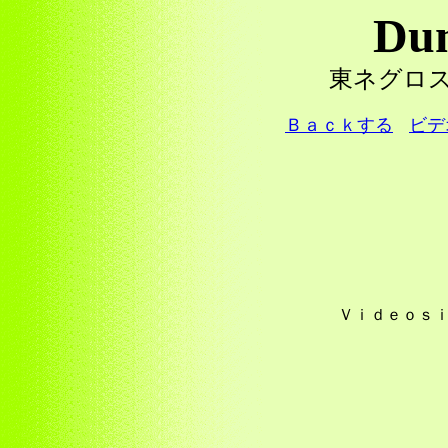
Du
東ネグロ
Ｂａｃｋする
ビデ
Ｖｉｄｅｏｓｉ