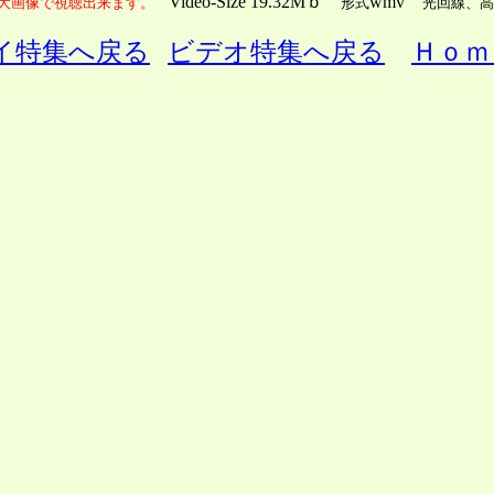
Video-Size 19.32Mｂ
wmv
最大画像で視聴出来ます。
形式
光回線、高
イ特集へ戻る
ビデオ特集へ戻る
Ｈｏｍ