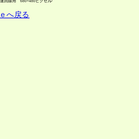
ル
速回線用 680×480ピクセ
ｅへ戻る