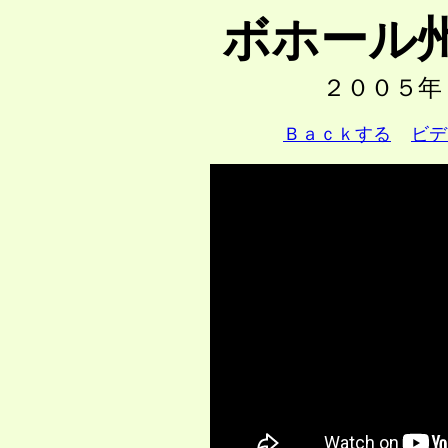
ボホール
２００５年
Ｂａｃｋする
ビデ