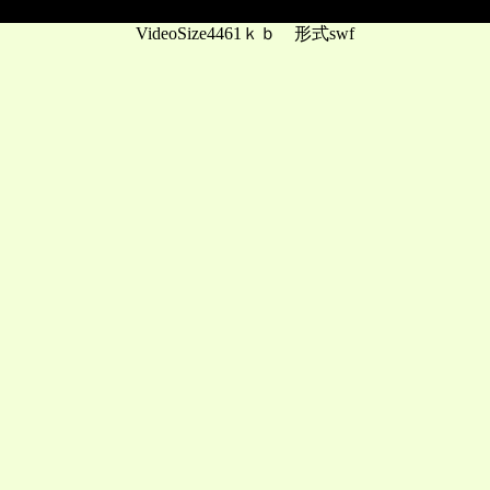
VideoSize4461ｋｂ 形式swf