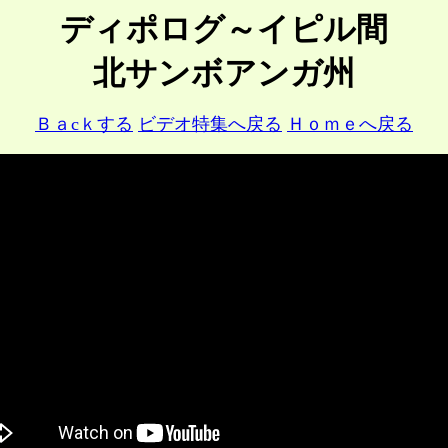
ディポログ～イピル間
北サンボアンガ州
Ｂａcｋする
ビデオ特集へ戻る
Ｈｏｍｅへ戻る