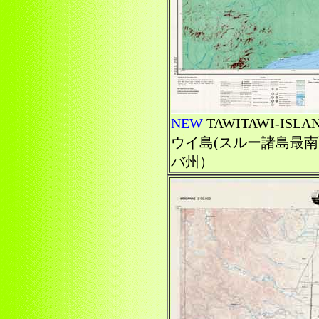
NEW
TAWITAWI-I
ウイ島(スルー諸島最
バ州）