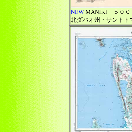
NEW
MANIKI ５
北ダバオ州・サントト