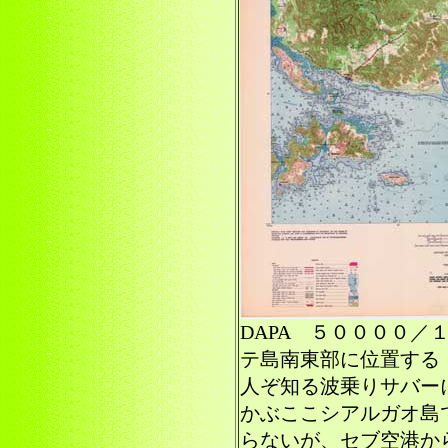
DAPA ５００００／
テ島南東部に位置する
人ぞ知る波乗りサバー
かぶここシアルガオ島
らないが、セブ空港か