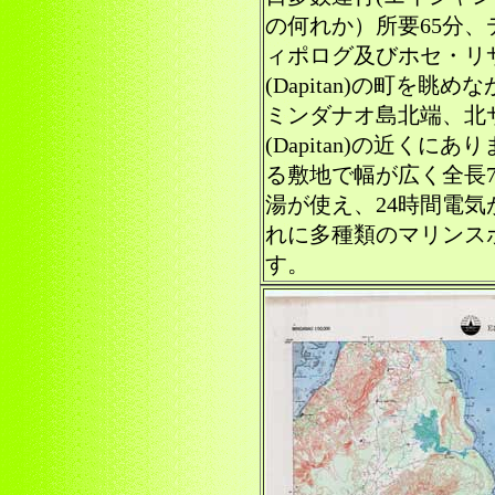
の何れか）所要65分
ィポログ及びホセ・リ
(Dapitan)の町を眺
ミンダナオ島北端、北
(Dapitan)の近くにあ
る敷地で幅が広く全長7
湯が使え、24時間電
れに多種類のマリンス
す。