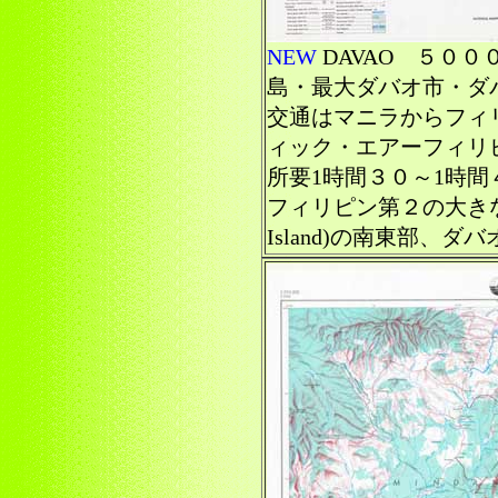
NEW
DAVAO ５０
島・最大ダバオ市・ダ
交通はマニラからフィ
ィック・エアーフィリ
所要1時間３０～1時間４０
フィリピン第２の大きな島
Island)の南東部、