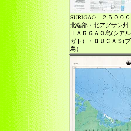
SURIGAO ２５０
北端部・北アグサン州
ＩＡＲＧＡＯ島(シア
ガト）・ＢＵＣＡＳ(ブ
島）