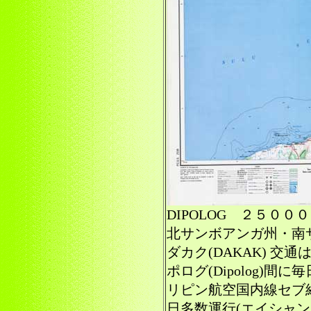
DIPOLOG ２５０
北サンボアンガ州・南
ダカク(DAKAK) 
ポログ(Dipolog)間
リピン航空国内線セブ
日多数運行(エイシャ